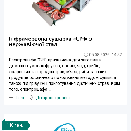
Інфрачервона сушарка «СІЧ» з
нержавіючої сталі
05.08.2026, 14:52
Електрошафа "СІЧ" призначена для заготівлі в
домашніх умовах фруктів, овочів, ягід, грибів,
лікарських та городніх трав, м'яса, риби та інших
продуктів рослинного походження методом сушки, а
також підігріву їжі і приготування дієтичних страв. Крім
того, електрошафа ...
Печі
Дніпропетровськ
110 грн.