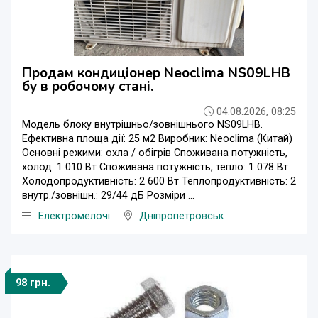
Продам кондиціонер Neoclima NS09LHB
бу в робочому стані.
04.08.2026, 08:25
Модель блоку внутрішньо/зовнішнього NS09LHB.
Ефективна площа дії: 25 м2 Виробник: Neoclima (Китай)
Основні режими: охла / обігрів Споживана потужність,
холод: 1 010 Вт Споживана потужність, тепло: 1 078 Вт
Холодопродуктивність: 2 600 Вт Теплопродуктивність: 2
внутр./зовнішн.: 29/44 дБ Розміри ...
Електромелочі
Дніпропетровськ
98 грн.