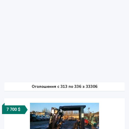
Оголошення
c
313 по 336 з 33306
7 700 $