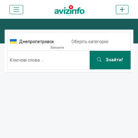
Днепропетровск
Оберіть категорію
Змінити
Знайти!