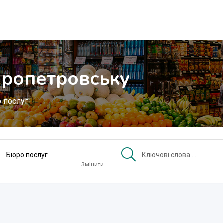
пропетровську
 послуг
Бюро послуг
Змінити