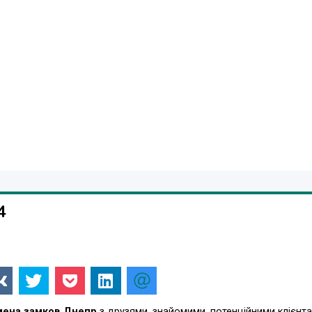
4
мена замков Днепр
з друзями, знайомими, потенційними клієнта