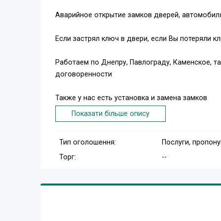
Аварийное открытие замков дверей, автомобил
Если застрял ключ в двери, если Вы потеряли к
Работаем по Днепру, Павлограду, Каменское, т
договоренности
Также у нас есть установка и замена замков
Показати більше опису
Звоните:
Тип оголошення:
Послуги, пропон
(099) 648-96-66
Торг:
--
(097) 498-96-66
(063) 848-96-66