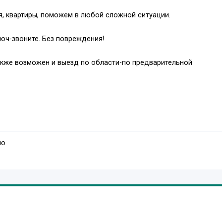
я, квартиры, поможем в любой сложной ситуации.
люч-звоните. Без повреждения!
акже возможен и выезд по области-по предварительной
ую