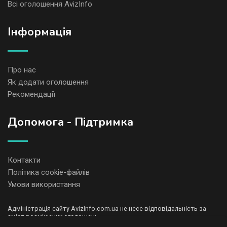
Всі оголошення AvizInfo
Iнформація
Про нас
Як додати оголошення
Рекомендації
Допомога - Підтримка
Контакти
Політика cookie-файлів
Умови використання
Адміністрація сайту AvizInfo.com.ua не несе відповідальність за
зміст розміщених оголошень.
Ми цінуємо конфіденційність наших користувачів. Ми не передаємо