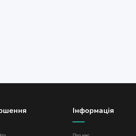
ошення
Iнформація
йту
Про нас