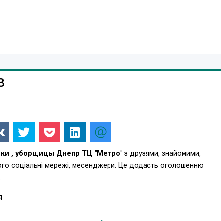
8
ки , уборщицы Днепр ТЦ "Метро"
з друзями, знайомими,
ього соціальні мережі, месенджери. Це додасть оголошенню
.
Я