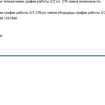
и тележечники график работы 2/2 з.п. 270 смена возможна по
ки график работы 2/2 270грн смена уборщицы график работы 2/
98 1257440
ую