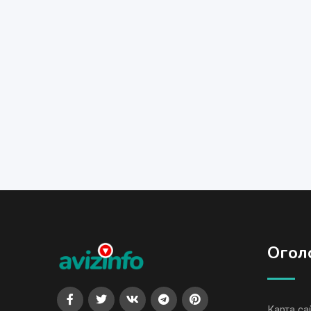
Огол
Карта са