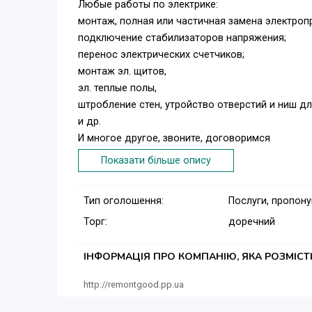
Любые работы по электрике:
монтаж, полная или частичная замена электроп
подключение стабилизаторов напряжения;
перенос электрических счетчиков;
монтаж эл. щитов,
эл. теплые полы,
штробление стен, утройство отверстий и ниш дл
и др.
И многое другое, звоните, договоримся
Показати більше опису
Тип оголошення:
Послуги, пропон
Торг:
доречний
ІНФОРМАЦІЯ ПРО КОМПАНІЮ, ЯКА РОЗМІС
http://remontgood.pp.ua