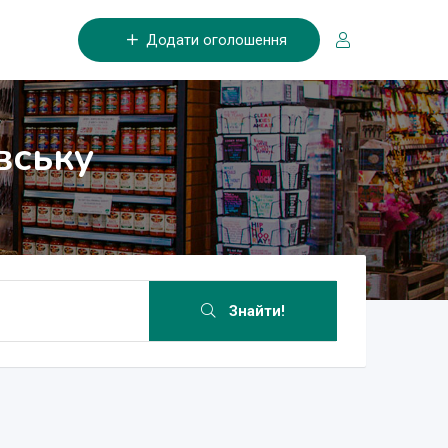
Додати оголошення
вську
Знайти!