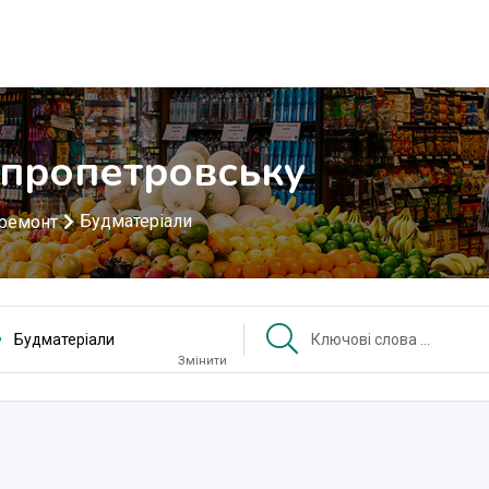
іпропетровську
Будматеріали
 ремонт
Будматеріали
Змінити