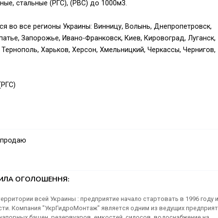
ые, стальные (РГС), (РВС) до 1000м3.
ся во все регионы Украины: Винницу, Волынь, Днепропетровск,
патье, Запорожье, Ивано-Франковск, Киев, Кировоград, Луганск,
 Тернополь, Харьков, Херсон, Хмельницкий, Черкассы, Чернигов,
(РГС)
ьный РГС применяется для хранения нефти, светлых и темных
же возможно использование горизонтальных стальных
рвуар, резервуар технической воды или резервуар для питьевой
 продаю
ерхности резервуаров антикоррозийной защиты либо изготовле
 вариантов использования резервуары металлические
ТИЛА ОГОЛОШЕННЯ:
 РГС н;
рритории всей Украины : предприятие начало стартовать в 1996 году 
сти. Компания "УкрГидроМонтаж" является одним из ведущих предприя
 РГС п;
апорных башен, резервуаров, емкостей, силосов, водоснабжение на