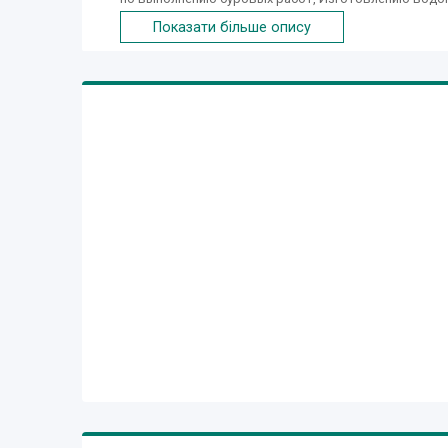
территории всей Украины.
Показати більше опису
- резервуар горизонтальный стальной двустенны
Резервуары горизонтальные стальные (РГС), Г
Дополнительная информация Горизонтальные с
подземной установки с внутренним подогревом и
Резервуары РГС изготавливаются согласно типов
Все технические решения, принятые при проект
экологических, санитарно-гигиенических, прот
необходимости может выполняться теплоизоляц
изготавливаются с коническими и плоскими дн