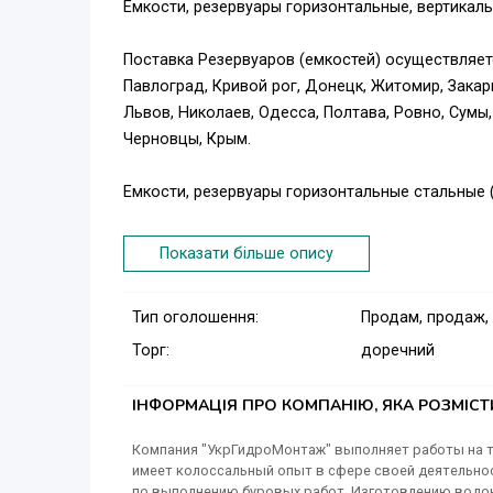
Емкости, резервуары горизонтальные, вертикальн
Поставка Резервуаров (емкостей) осуществляет
Павлоград, Кривой рог, Донецк, Житомир, Закар
Львов, Николаев, Одесса, Полтава, Ровно, Сумы,
Черновцы, Крым.
Емкости, резервуары горизонтальные стальные 
Резервуар цилиндрический стальной горизонтал
Показати більше опису
нефтепродуктов, ГСМ и прочих жидкостей. Так
цилиндрических резервуаров как пожарный резе
Тип оголошення:
Продам, продаж,
воды при условии нанесения на внутренние пов
Торг:
доречний
его из нержавеющих сталей.. В зависимости от
горизонтальные производятся в 3-х вариантах:
ІНФОРМАЦІЯ ПРО КОМПАНІЮ, ЯКА РОЗМІС
- резервуар горизонтальный стальной надземный
Компания "УкрГидроМонтаж" выполняет работы на те
имеет колоссальный опыт в сфере своей деятельно
- резервуар горизонтальный стальной подземный
по выполнению буровых работ, Изготовлению водон