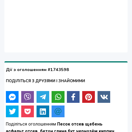
Дії з оголошенням #1743598
ПОДІЛІТЬСЯ З ДРУЗЯМИ І ЗНАЙОМИМИ
Поділіться оголошенням
Песок отсев щебень
асфальт.отсев. бетон глина бут.чернозём кирпич