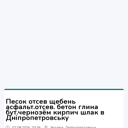
Песок отсев щебень
асфальт.отсев. бетон глина
бут.чернозём кирпич шлак в
Дніпропетровську
07.08.2026, 20:56
Україна
,
Дніпропетровськ