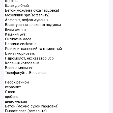
Щебінь.
Шлак дрібний.
Бетон(можлива суха гарцовка)
Можливий зріз(асфальту)
Асфальт, асфальтування
Влаштування шлакової подушки.
Вивіз сміття.
Каміння Бут.
Силікатна маса.
Цеглина силікатна
Розчини: вапняний та цементний.
Глина і чорнозем.
Гідромолот, екскаватор Jcb
Копання котлованів
Власна машина!
Телефонуйте. Вячеслав.
Песок речной
керамзит
Отсев
щебень.
шлак мелкий
Бетон (можно сухой гарцовка)
Бывает срез (асфальта)