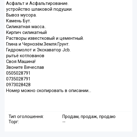
Асфальт и Асфальтирование.
устройство шлаковой подушки.
Вывоз мусора.
Камень Бут.
Силикатная масса..
Кирпич силикатный
Растворы известковый и цементный.
Глина и Чернозём.Земля.Грунт.
Гидромолот и Экскаватор Jcb.
рытьё котлованов
Своя Машина!
Звоните Вячеслав
0505028791
0735028791
0973028428
Номер можно скопировать в описании...
Тип оголошення:
Продам, продаж, продаю
Торг:
--