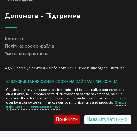
Допомога - Підтримка
Контакти
Політика cookie-файлів
Умови використання
Адміністрація сайту AvizInfo.com.ua не несе відповідальність за
зміст розміщених оголошень.
Ми цінуємо конфіденційність наших користувачів. Ми не передаємо
🍪 ВИКОРИСТАННЯ ФАЙЛІВ COOKIE НА САЙТІAVIZINFO.COM.UA
і не продаємо особисту інформацію зареєстрованих користувачів
AvizInfo.com.ua третім особам. Ми не відповідаємо за правила
Cookies enable you to use shopping carts and to personalize your experience
конфіденційності сайтів на які посилається AvizInfo.com.ua. На
on our sites, tell us which parts of our websites people have visited, help us
деяких сторінках нашого сайту представлена реклама Google
measure the effectiveness of ads and web searches, and give us insights into
Adsense Advertising Network. Щоб дізнатися детальніше про
user behavior so we can improve our communications and products.
Більше
натисніть тут
інформації про використання кук
правила конфіденційності Google
.
Прийняти
Налаштувати куки
AvizInfo.com.ua
©2008-2026,