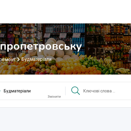
іпропетровську
Будматеріали
 ремонт
Будматеріали
Змінити