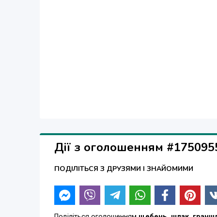
Дії з оголошенням #175095
ПОДІЛІТЬСЯ З ДРУЗЯМИ І ЗНАЙОМИМИ
Поділіться оголошенням
щебень, шлак, граншл