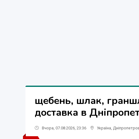
щебень, шлак, граншл
доставка в Дніпропе
Вчора, 07.08.2026, 23:36
Україна
,
Дніпропетро