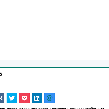
5
ак, песок, отсев под заказ доставка
з друзями, знайомими,