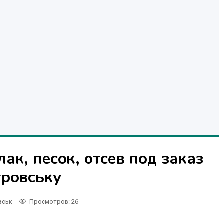
ак, песок, отсев под заказ
тровську
вськ
Просмотров
: 26