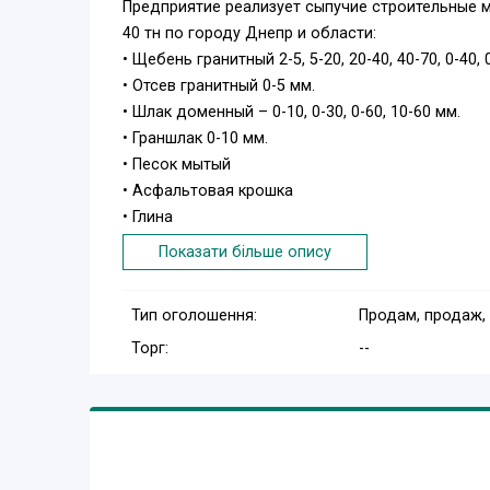
Предприятие реализует сыпучие строительные 
40 тн по городу Днепр и области:
• Щебень гранитный 2-5, 5-20, 20-40, 40-70, 0-40, 
• Отсев гранитный 0-5 мм.
• Шлак доменный – 0-10, 0-30, 0-60, 10-60 мм.
• Граншлак 0-10 мм.
• Песок мытый
• Асфальтовая крошка
• Глина
• Чернозём...............
Показати більше опису
+38 067 723 35 04
Тип оголошення:
Продам, продаж,
Торг:
--