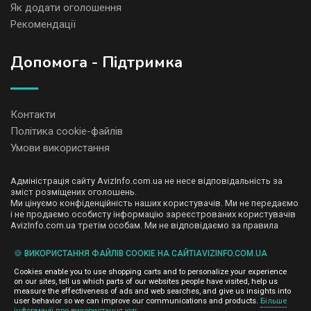
Як додати оголошення
Рекомендації
Допомога - Підтримка
Контакти
Політика cookie-файлів
Умови використання
Адміністрація сайту AvizInfo.com.ua не несе відповідальність за
зміст розміщених оголошень.
Ми цінуємо конфіденційність наших користувачів. Ми не передаємо
і не продаємо особисту інформацію зареєстрованих користувачів
AvizInfo.com.ua третім особам. Ми не відповідаємо за правила
конфіденційності сайтів на які посилається AvizInfo.com.ua. На
деяких сторінках нашого сайту представлена реклама Google
🍪 ВИКОРИСТАННЯ ФАЙЛІВ COOKIE НА САЙТІAVIZINFO.COM.UA
Adsense Advertising Network. Щоб дізнатися детальніше про
натисніть тут
правила конфіденційності Google
.
Cookies enable you to use shopping carts and to personalize your experience
on our sites, tell us which parts of our websites people have visited, help us
measure the effectiveness of ads and web searches, and give us insights into
user behavior so we can improve our communications and products.
Більше
інформації про використання кук