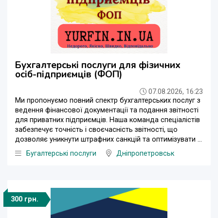
Бухгалтерські послуги для фізичних
осіб-підприємців (ФОП)
07.08.2026, 16:23
Ми пропонуємо повний спектр бухгалтерських послуг з
ведення фінансової документації та подання звітності
для приватних підприємців. Наша команда спеціалістів
забезпечує точність і своєчасність звітності, що
дозволяє уникнути штрафних санкцій та оптимізувати ...
Бугалтерські послуги
Дніпропетровськ
300 грн.