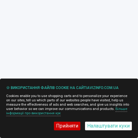
🍪 ВИКОРИСТАННЯ ФАЙЛІВ COOKIE НА САЙТІAVIZINFO.COM.UA
Cookies enable you to use shopping carts and to personalize your experience
on our sites, tell us which parts of our websites people have visited, help us
measure the effectiveness of ads and web searches, and give us insights into
user behavior so we can improve our communications and products.
Більше
інформації про використання кук
Прийняти
Налаштувати куки