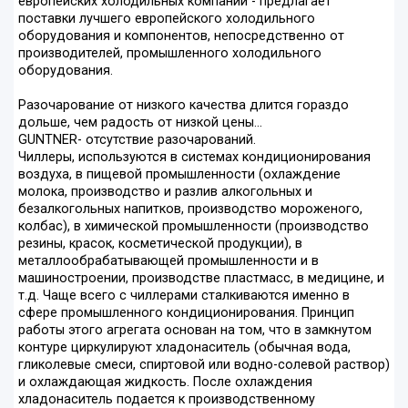
европейских холодильных компаний - предлагает
поставки лучшего европейского холодильного
оборудования и компонентов, непосредственно от
производителей, промышленного холодильного
оборудования.
Разочарование от низкого качества длится гораздо
дольше, чем радость от низкой цены…
GUNTNER- отсутствие разочарований.
Чиллеры, используются в системах кондиционирования
воздуха, в пищевой промышленности (охлаждение
молока, производство и разлив алкогольных и
безалкогольных напитков, производство мороженого,
колбас), в химической промышленности (производство
резины, красок, косметической продукции), в
металлообрабатывающей промышленности и в
машиностроении, производстве пластмасс, в медицине, и
т.д. Чаще всего с чиллерами сталкиваются именно в
сфере промышленного кондиционирования. Принцип
работы этого агрегата основан на том, что в замкнутом
контуре циркулируют хладонаситель (обычная вода,
гликолевые смеси, спиртовой или водно-солевой раствор)
и охлаждающая жидкость. После охлаждения
хладонаситель подается к производственному