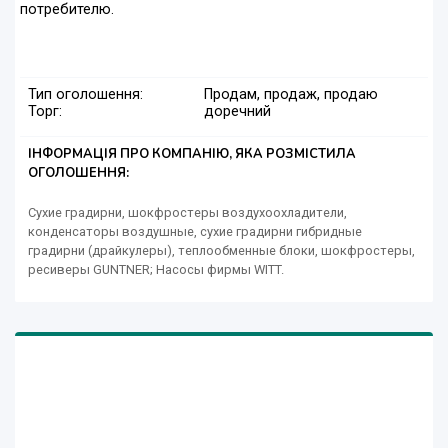
потребителю.
Тип оголошення:
Продам, продаж, продаю
Торг:
доречний
ІНФОРМАЦІЯ ПРО КОМПАНІЮ, ЯКА РОЗМІСТИЛА
ОГОЛОШЕННЯ:
Сухие градирни, шокфростеры воздухоохладители,
конденсаторы воздушные, сухие градирни гибридные
градирни (драйкулеры), теплообменные блоки, шокфростеры,
ресиверы GUNTNER; Насосы фирмы WITT.