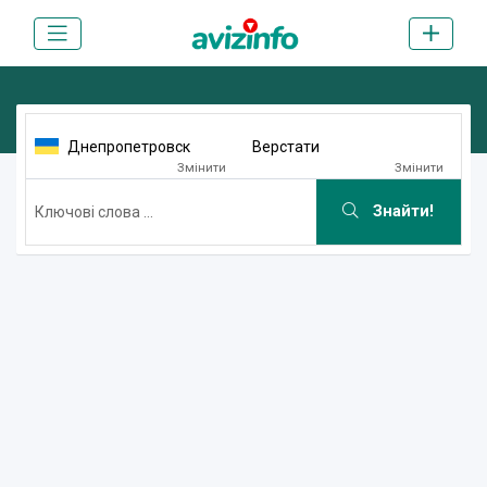
Днепропетровск
Верстати
Змінити
Змінити
Знайти!