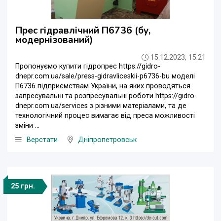
Прес гідравлічний П6736 (бу,
модернізований)
15.12.2023, 15:21
Пропонуємо купити гідропрес https://gidro-
dnepr.com.ua/sale/press-gidravliceskii-p6736-bu моделі
П6736 підприємствам України, на яких проводяться
запресувальні та розпресувальні роботи https://gidro-
dnepr.com.ua/services з різними матеріалами, та де
технологічний процес вимагає від преса можливості
зміни ...
Верстати
Дніпропетровськ
25 грн.