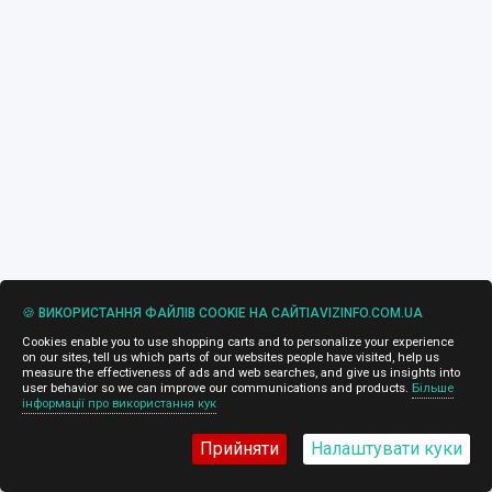
🍪 ВИКОРИСТАННЯ ФАЙЛІВ COOKIE НА САЙТІAVIZINFO.COM.UA
Cookies enable you to use shopping carts and to personalize your experience
on our sites, tell us which parts of our websites people have visited, help us
measure the effectiveness of ads and web searches, and give us insights into
user behavior so we can improve our communications and products.
Більше
інформації про використання кук
Прийняти
Налаштувати куки