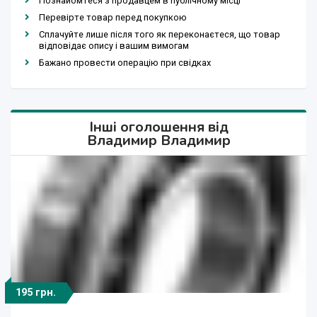
Познайомтеся з продавцем в публічному місці
Перевірте товар перед покупкою
Сплачуйте лише після того як переконаєтеся, що товар
відповідає опису і вашим вимогам
Бажано провести операцію при свідках
Інші оголошення від
Владимир Владимир
195 грн.
375 грн.
270 грн.
396 грн.
100 грн.
150 грн.
375 грн.
180 грн.
375 грн.
270 грн.
28 грн.