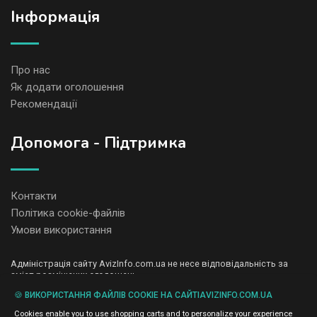
Iнформація
Про нас
Як додати оголошення
Рекомендації
Допомога - Підтримка
Контакти
Політика cookie-файлів
Умови використання
Адміністрація сайту AvizInfo.com.ua не несе відповідальність за
зміст розміщених оголошень.
Ми цінуємо конфіденційність наших користувачів. Ми не передаємо
🍪 ВИКОРИСТАННЯ ФАЙЛІВ COOKIE НА САЙТІAVIZINFO.COM.UA
і не продаємо особисту інформацію зареєстрованих користувачів
AvizInfo.com.ua третім особам. Ми не відповідаємо за правила
Cookies enable you to use shopping carts and to personalize your experience