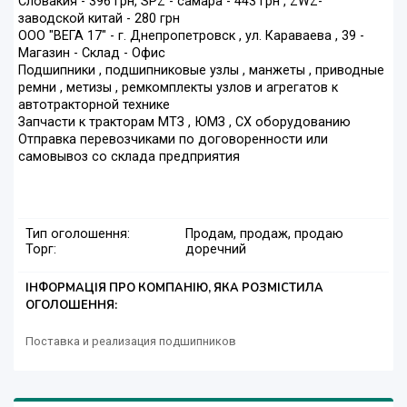
Словакия - 396 грн, SPZ - самара - 443 грн , ZWZ-
заводской китай - 280 грн
ООО "ВЕГА 17" - г. Днепропетровск , ул. Караваева , 39 -
Магазин - Склад - Офис
Подшипники , подшипниковые узлы , манжеты , приводные
ремни , метизы , ремкомплекты узлов и агрегатов к
автотракторной технике
Запчасти к тракторам МТЗ , ЮМЗ , СХ оборудованию
Отправка перевозчиками по договоренности или
самовывоз со склада предприятия
Тип оголошення:
Продам, продаж, продаю
Торг:
доречний
ІНФОРМАЦІЯ ПРО КОМПАНІЮ, ЯКА РОЗМІСТИЛА
ОГОЛОШЕННЯ:
Поставка и реализация подшипников