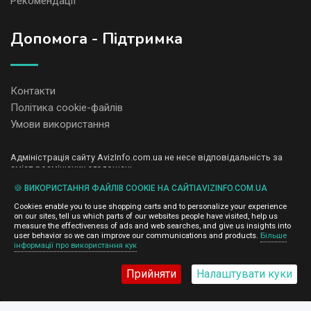
Рекомендації
Допомога - Підтримка
Контакти
Політика cookie-файлів
Умови використання
Адміністрація сайту AvizInfo.com.ua не несе відповідальність за
зміст розміщених оголошень.
Ми цінуємо конфіденційність наших користувачів. Ми не передаємо
🍪 ВИКОРИСТАННЯ ФАЙЛІВ COOKIE НА САЙТІAVIZINFO.COM.UA
і не продаємо особисту інформацію зареєстрованих користувачів
AvizInfo.com.ua третім особам. Ми не відповідаємо за правила
Cookies enable you to use shopping carts and to personalize your experience
конфіденційності сайтів на які посилається AvizInfo.com.ua. На
on our sites, tell us which parts of our websites people have visited, help us
деяких сторінках нашого сайту представлена реклама Google
measure the effectiveness of ads and web searches, and give us insights into
Adsense Advertising Network. Щоб дізнатися детальніше про
user behavior so we can improve our communications and products.
Більше
натисніть тут
інформації про використання кук
правила конфіденційності Google
.
Прийняти
Налаштувати куки
AvizInfo.com.ua
©2008-2026,