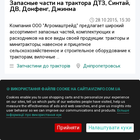
Запасные части на трактора ДТЗ, Синтай,
ДВ, Донфенг, Джинма
28.10.2015, 15:30
Компания ООО "Агромаштрейд" предлагает широкий
ассортимент запасных частей, комплектующих и
расходников на все виды своей продукции: тракторы и
минитракторы; навесное и прицепное
сельскохозяйственное и строительное оборудование к
тракторам; вилочные ...
Запчастини до тракторів
Дніпропетровськ
🍪 ВИКОРИСТАННЯ ФАЙЛІВ COOKIE НА САЙТІAVIZINFO.COM.UA
Cookies enable you to use shopping carts and to personalize your experience
on our sites, tell us which parts of our websites people have visited, help us
measure the effectiveness of ads and web searches, and give us insights into
user behavior so we can improve our communications and products.
Більше
інформації про використання кук
Прийняти
Налаштувати куки