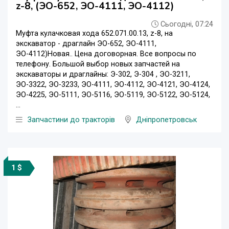
z-8, (ЭО-652, ЭО-4111, ЭО-4112)
Сьогодні, 07:24
Муфта кулачковая хода 652.071.00.13, z-8, на
экскаватор - драглайн ЭО-652, ЭО-4111,
ЭО-4112)Новая.. Цена договорная. Все вопросы по
телефону. Большой выбор новых запчастей на
экскаваторы и драглайны: Э-302, Э-304 , ЭО-3211,
ЭО-3322, ЭО-3233, ЭО-4111, ЭО-4112, ЭО-4121, ЭО-4124,
ЭО-4225, ЭО-5111, ЭО-5116, ЭО-5119, ЭО-5122, ЭО-5124,
...
Запчастини до тракторів
Дніпропетровськ
1 $