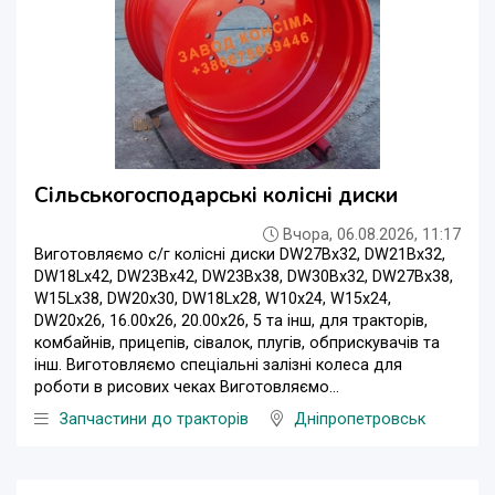
Сільськогосподарські колісні диски
Вчора, 06.08.2026, 11:17
Виготовляємо с/г колісні диски DW27Bx32, DW21Bx32,
DW18Lx42, DW23Bx42, DW23Bx38, DW30Bx32, DW27Bx38,
W15Lx38, DW20x30, DW18Lx28, W10x24, W15x24,
DW20x26, 16.00x26, 20.00x26, 5 та інш, для тракторів,
комбайнів, прицепів, сівалок, плугів, обприскувачів та
інш. Виготовляємо спеціальні залізні колеса для
роботи в рисових чеках Виготовляємо...
Запчастини до тракторів
Дніпропетровськ