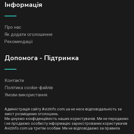
Iнформація
Про нас
Як додати оголошення
Рекомендації
Допомога - Підтримка
Контакти
Політика cookie-файлів
Умови використання
Адміністрація сайту AvizInfo.com.ua не несе відповідальність за
зміст розміщених оголошень.
Ми цінуємо конфіденційність наших користувачів. Ми не передаємо
і не продаємо особисту інформацію зареєстрованих користувачів
AvizInfo.com.ua третім особам. Ми не відповідаємо за правила
конфіденційності сайтів на які посилається AvizInfo.com.ua. На