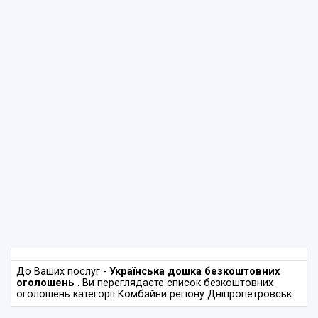
До Ваших послуг -
Українська дошка безкоштовних
оголошень
. Ви переглядаєте список безкоштовних
оголошень категорії Комбайни регіону Дніпропетровськ.