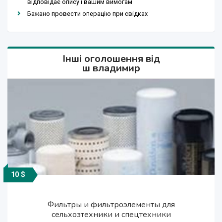
відповідає опису і вашим вимогам
Бажано провести операцію при свідках
Інші оголошення від
ш владимир
10 $
10 грн.
10 $
10 $
10 $
корпусные подшипники и корпуса
корпусные подшипники и корпуса
Фильтры и фильтроэлементы для
Фильтры и фильтроэлементы для
продам подшипники skf
сельхозтехники и спецтехники
сельхозтехники и спецтехники
подшипниковые
подшипниковые