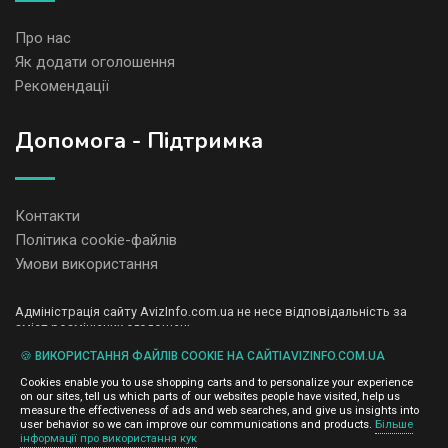
Про нас
Як додати оголошення
Рекомендації
Допомога - Підтримка
Контакти
Політика cookie-файлів
Умови використання
Адміністрація сайту AvizInfo.com.ua не несе відповідальність за
зміст розміщених оголошень.
Ми цінуємо конфіденційність наших користувачів. Ми не передаємо
🍪 ВИКОРИСТАННЯ ФАЙЛІВ COOKIE НА САЙТІAVIZINFO.COM.UA
і не продаємо особисту інформацію зареєстрованих користувачів
AvizInfo.com.ua третім особам. Ми не відповідаємо за правила
Cookies enable you to use shopping carts and to personalize your experience
конфіденційності сайтів на які посилається AvizInfo.com.ua. На
on our sites, tell us which parts of our websites people have visited, help us
деяких сторінках нашого сайту представлена реклама Google
measure the effectiveness of ads and web searches, and give us insights into
Adsense Advertising Network. Щоб дізнатися детальніше про
user behavior so we can improve our communications and products.
Більше
натисніть тут
інформації про використання кук
правила конфіденційності Google
.