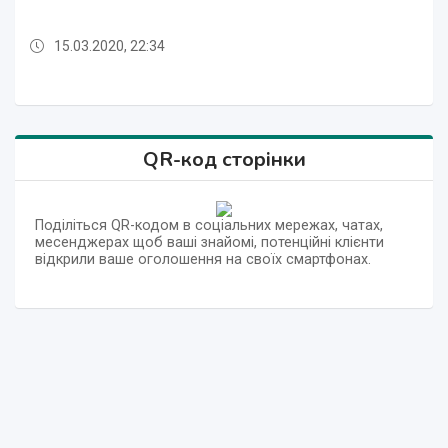
15.03.2020, 22:34
15.03.2020, 22:34
15.03.2020, 22:34
15.03.2020, 22:34
15.03.2020, 22:34
QR-код сторінки
Поділіться QR-кодом в соціальних мережах, чатах,
месенджерах щоб ваші знайомі, потенційні клієнти
відкрили ваше оголошення на своїх смартфонах.