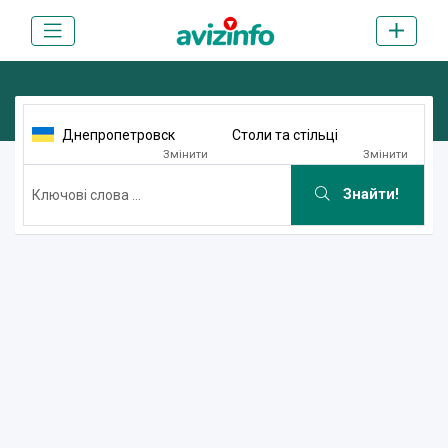
Днепропетровск
Столи та стільці
Змінити
Змінити
Знайти!