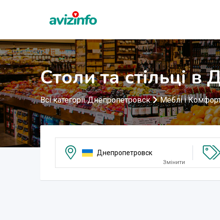
Столи та стільці в
Всі категорії Днепропетровск
Меблі і Комфор
Днепропетровск
Змінити