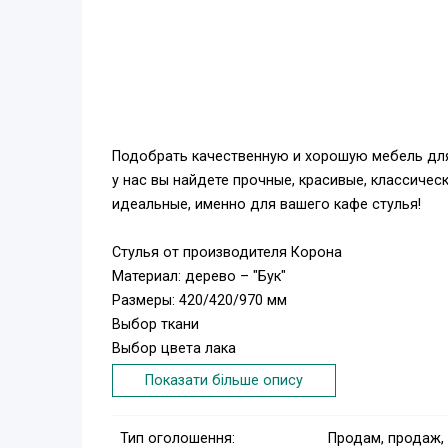
Подобрать качественную и хорошую мебель для
у нас вы найдете прочные, красивые, классиче
идеальные, именно для вашего кафе стулья!
Стулья от производителя Корона
Материал: дерево – "Бук"
Размеры: 420/420/970 мм
Выбор ткани
Выбор цвета лака
Показати більше опису
Доставка заказов в любой город Украины!
Спешите заказать удобную мебель для кафе пр
Тип оголошення:
Продам, продаж,
Все столы и стулья для кафе представлены на с