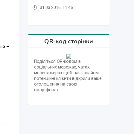
31.03.2016, 11:46
31.03.2016, 11:40
31.03.2016, 11:46
31.03.2016, 11:46
31.03.2016, 11:46
31.03.2016, 11:46
31.03.2016, 11:46
31.03.2016, 11:46
31.03.2016, 11:45
31.03.2016, 11:40
31.03.2016, 11:46
QR-код сторінки
ей –
Поділіться QR-кодом в
соціальних мережах, чатах,
месенджерах щоб ваші знайомі,
потенційні клієнти відкрили ваше
оголошення на своїх
смартфонах.