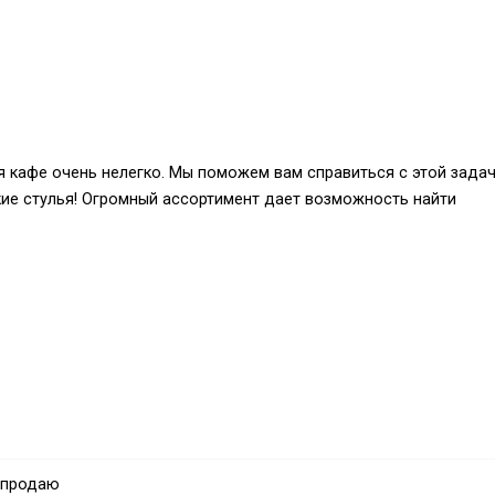
 кафе очень нелегко. Мы поможем вам справиться с этой задач
ские стулья! Огромный ассортимент дает возможность найти
ямо сейчас!
 продаю
айте meblioptom.com.ua.