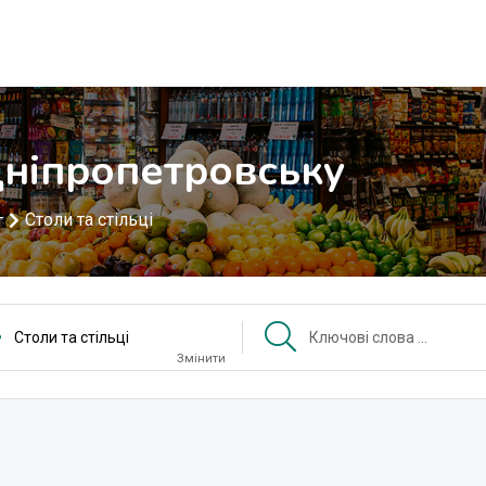
 Дніпропетровську
Столи та стільці
т
Столи та стільці
Змінити