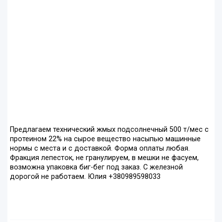
Предлагаем технический жмых подсолнечный 500 т/мес с
протеином 22% на сырое вещество насыпью машинные
нормы с места и с доставкой. Форма оплаты любая.
Фракция лепесток, не гранулируем, в мешки не фасуем,
возможна упаковка биг-бег под заказ. С железной
дорогой не работаем. Юлия +380989598033