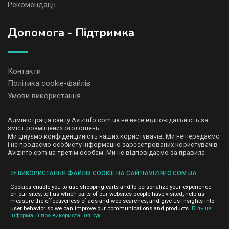
Рекомендації
Допомога - Підтримка
Контакти
Політика cookie-файлів
Умови використання
Адміністрація сайту AvizInfo.com.ua не несе відповідальність за
зміст розміщених оголошень.
Ми цінуємо конфіденційність наших користувачів. Ми не передаємо
і не продаємо особисту інформацію зареєстрованих користувачів
AvizInfo.com.ua третім особам. Ми не відповідаємо за правила
конфіденційності сайтів на які посилається AvizInfo.com.ua. На
деяких сторінках нашого сайту представлена реклама Google
🍪 ВИКОРИСТАННЯ ФАЙЛІВ COOKIE НА САЙТІAVIZINFO.COM.UA
Adsense Advertising Network. Щоб дізнатися детальніше про
натисніть тут
правила конфіденційності Google
.
Cookies enable you to use shopping carts and to personalize your experience
on our sites, tell us which parts of our websites people have visited, help us
measure the effectiveness of ads and web searches, and give us insights into
user behavior so we can improve our communications and products.
Більше
інформації про використання кук