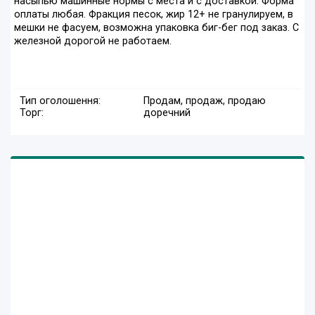
насыпью машинные нормы с места и с доставкой. Форма
оплаты любая. Фракция песок, жир 12+ не гранулируем, в
мешки не фасуем, возможна упаковка биг-бег под заказ. С
железной дорогой не работаем.
Тип оголошення:
Продам, продаж, продаю
Торг:
доречний