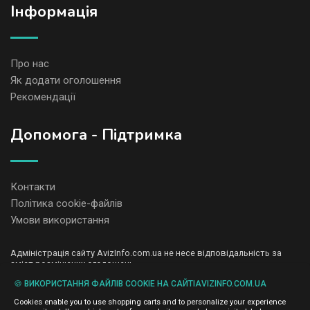
Iнформація
Про нас
Як додати оголошення
Рекомендації
Допомога - Підтримка
Контакти
Політика cookie-файлів
Умови використання
Адміністрація сайту AvizInfo.com.ua не несе відповідальність за
зміст розміщених оголошень.
Ми цінуємо конфіденційність наших користувачів. Ми не передаємо
🍪 ВИКОРИСТАННЯ ФАЙЛІВ COOKIE НА САЙТІAVIZINFO.COM.UA
і не продаємо особисту інформацію зареєстрованих користувачів
AvizInfo.com.ua третім особам. Ми не відповідаємо за правила
Cookies enable you to use shopping carts and to personalize your experience
конфіденційності сайтів на які посилається AvizInfo.com.ua. На