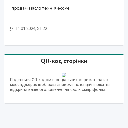
продам масло техничесоке
продам жмых подсолнуха технический
продам топливную гранулу
продам топливную гранулу
продам топливный брикет
продам топливный брикет
11.01.2024, 21:22
11.01.2024, 21:21
11.01.2024, 21:22
11.01.2024, 21:22
11.01.2024, 21:21
11.01.2024, 21:22
QR-код сторінки
Поділіться QR-кодом в соціальних мережах, чатах,
месенджерах щоб ваші знайомі, потенційні клієнти
відкрили ваше оголошення на своїх смартфонах.