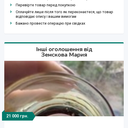
Перевірте товар перед покупкою
Сплачуйте лише після того як переконаєтеся, що товар
відповідає опису і вашим вимогам
Бажано провести операцію при свідках
Інші оголошення від
Земскова Мария
21 000 грн.
1 600 грн.
2 500 грн.
4 000 грн.
1 600 грн.
2 500 грн.