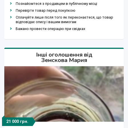
Познайомтеся з продавцем в публічному місці
Перевірте товар перед покупкою
Сплачуйте лише після того як переконаєтеся, що товар
відповідає опису і вашим вимогам
Бажано провести операцію при свідках
Інші оголошення від
Земскова Мария
21 000 грн.
1 600 грн.
3 000 грн.
4 000 грн.
1 600 грн.
3 000 грн.