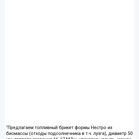
"Предлагаем топливный брикет формы Нестро из
биомассы (отходы подсолнечника в т.ч. лузга), диаметр 50