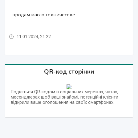
продам масло техничесоке
продам жмых технический низкопротеиновый
продам жмых технический низкопротеиновый
продам жмых подсолнуха технический
продам топливную гранулу
продам топливную гранулу
11.01.2024, 21:22
11.01.2024, 21:21
11.01.2024, 21:22
11.01.2024, 21:22
11.01.2024, 21:21
11.01.2024, 21:22
QR-код сторінки
Поділіться QR-кодом в соціальних мережах, чатах,
месенджерах щоб ваші знайомі, потенційні клієнти
відкрили ваше оголошення на своїх смартфонах.