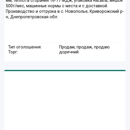
мм, теплота сгорания 16-17 МДж, упаковка насыпь, мешок
500т/мес, машинные нормы с места и с доставкой.
Производство и отгрузка в с. Новополье, Криворожский р-
н, Днепропетровская обл.
Тип оголошення:
Продам, продаж, продаю
Торг:
доречний