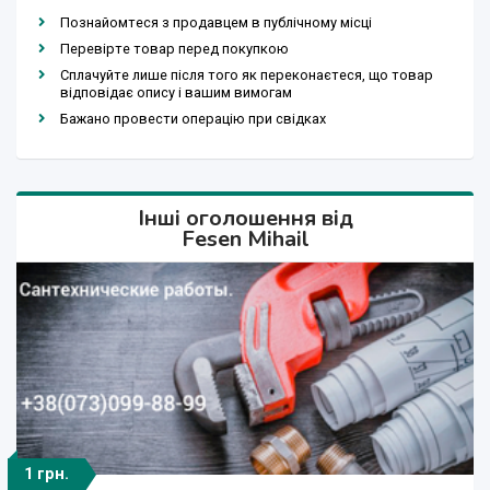
Познайомтеся з продавцем в публічному місці
Перевірте товар перед покупкою
Сплачуйте лише після того як переконаєтеся, що товар
відповідає опису і вашим вимогам
Бажано провести операцію при свідках
Інші оголошення від
Fesen Mihail
1 грн.
660 000 грн.
666 000 грн.
19 300 €
19 300 €
1 грн.
1 грн.
1 грн.
1 $