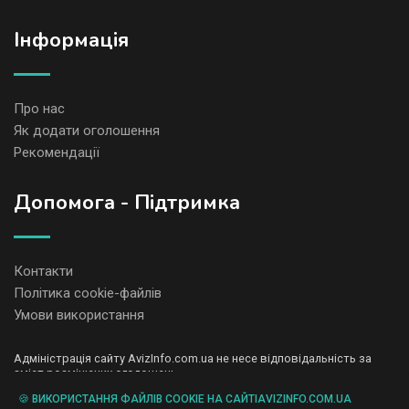
Iнформація
Про нас
Як додати оголошення
Рекомендації
Допомога - Підтримка
Контакти
Політика cookie-файлів
Умови використання
Адміністрація сайту AvizInfo.com.ua не несе відповідальність за
зміст розміщених оголошень.
Ми цінуємо конфіденційність наших користувачів. Ми не передаємо
🍪 ВИКОРИСТАННЯ ФАЙЛІВ COOKIE НА САЙТІAVIZINFO.COM.UA
і не продаємо особисту інформацію зареєстрованих користувачів